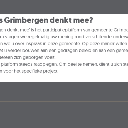
is Grimbergen denkt mee?
en denkt mee' is het participatieplatform van gemeente Grimbe
orm vragen we regelmatig uw mening rond verschillende onder
n we u over inspraak in onze gemeente. Op deze manier wille
t u verder bouwen aan een gedragen beleid en aan een geme
dereen zich geborgen voelt.
 platform steeds raadplegen. Om deel te nemen, dient u zich st
n voor het specifieke project.
p facebook
l op X