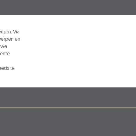
Kli
rgen. Via
werpen en
n we
ente
eeds te