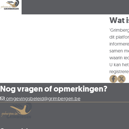
Wat 
'Grimberg
dit platf
informere
samen me
waarin ie
U kan het
registrere
Deel o
Dee
Nog vragen of opmerkingen?
omgevingsbeleid@grimbergen.be