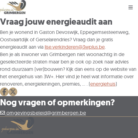
Kli
Vraag jouw energieaudit aan
Ben je wonend in Gaston Devoswijk, Eppegemsesteenweg,
Oostvaartdijk of Gerselarendries? Vraag dan je gratis
energieaudit aan via
lise.verkinderen@3wplus.be
.
Ben je als inwoner van Grimbergen niet woonachtig in de
geselecteerde straten maar ben je ook op zoek naar advies
rond duurzaam (ver)bouwen? Kijk dan eens op de website van
het energiehuis van 3W+. Hier vind je heel wat informatie over
renoveren, energieleningen, premies, ... . (
energiehuis
)
Deel op facebook
Deel op X
Nog vragen of opmerkingen?
omgevingsbeleid@grimbergen.be