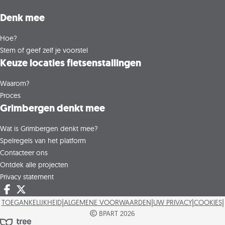
Denk mee
Hoe?
Stem of geef zelf je voorstel
Keuze locaties fietsenstallingen
Waarom?
Proces
Grimbergen denkt mee
Wat is Grimbergen denkt mee?
Spelregels van het platform
Contacteer ons
Ontdek alle projecten
Privacy statement
Deel op facebook
Deel op X
|
|
|
|
TOEGANKELIJKHEID
ALGEMENE VOORWAARDEN
UW PRIVACY
COOKIES
BPART 2026