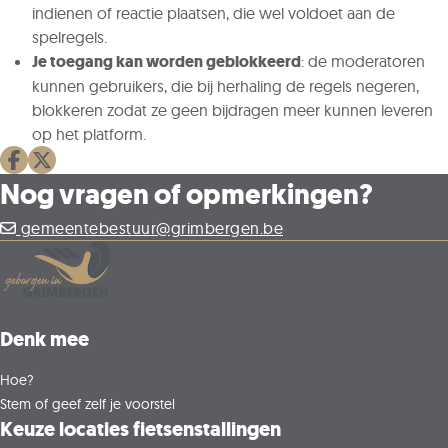
indienen of reactie plaatsen, die wel voldoet aan de
spelregels.
Je toegang kan worden geblokkeerd
: de moderatoren
kunnen gebruikers, die bij herhaling de regels negeren,
blokkeren zodat ze geen bijdragen meer kunnen leveren
op het platform.
Deel op facebook
Deel op X
Nog vragen of opmerkingen?
gemeentebestuur@grimbergen.be
Denk mee
Hoe?
Stem of geef zelf je voorstel
Keuze locaties fietsenstallingen