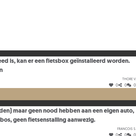
ed is, kan er een fietsbox geïnstalleerd worden.
en
Thore V.
0
0
0
jden) maar geen nood hebben aan een eigen auto,
bos, geen fietsenstalling aanwezig.
Francois S.
0
0
0