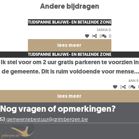
Andere bijdragen
TIJDSPANNE BLAUWE- EN BETALENDE ZONE
Saskia D.
1
0
0
lees meer
TIJDSPANNE BLAUWE- EN BETALENDE ZONE
Ik stel voor om 2 uur gratis parkeren te voorzien in
de gemeente. Dit is ruim voldoende voor mensen
die hun boodschappen komen doen of lokale
Ann R.
2
0
1
handelaars bezoeken. Tegelijk zorgt deze
lees meer
maatregel ervoor dat lang parkeren door
Nog vragen of opmerkingen?
pendelaars (bijvoorbeeld richting Brussel) wordt
ontmoedigd, zonder nadelig te zijn voor
gemeentebestuur@grimbergen.be
bewoners of bezoekers. Dit lijkt mij een
evenwichtige oplossing die zowel de lokale