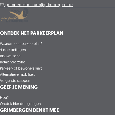
Emmerechtsplein 2. Wil je op 1 van die parkings
gemeentebestuur@grimbergen.be
parkeren is het zoeken want 24 op 24 is het echt
zoeken naar een parkeerplaats.
ONTDEK HET PARKEERPLAN
Waarom een parkeerplan?
4 doelstellingen
Blauwe zone
Betalende zone
Parkeer- of bewonerskaart
Alternatieve mobiliteit
Volgende stappen
GEEF JE MENING
Hoe?
Ontdek hier de bijdragen
GRIMBERGEN DENKT MEE