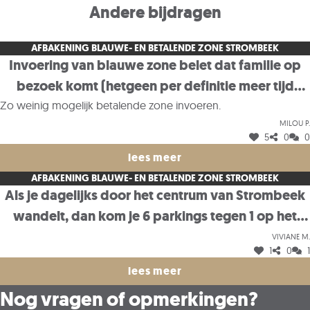
Andere bijdragen
AFBAKENING BLAUWE- EN BETALENDE ZONE STROMBEEK
Invoering van blauwe zone belet dat familie op
bezoek komt (hetgeen per definitie meer tijd
vergt dan een boodschap doen).
Zo weinig mogelijk betalende zone invoeren.
Milou P.
5
0
0
lees meer
AFBAKENING BLAUWE- EN BETALENDE ZONE STROMBEEK
Als je dagelijks door het centrum van Strombeek
wandelt, dan kom je 6 parkings tegen 1 op het
Kerkplein daarna de parkings rond het CC, 1aan
Viviane M.
1
0
1
de voorkant 1 aan de zijkant en 1 aan de
lees meer
achterkant en dan zijn er nog een de parkings aan
Nog vragen of opmerkingen?
het Otto de Mentockplein en het Lt. Louis