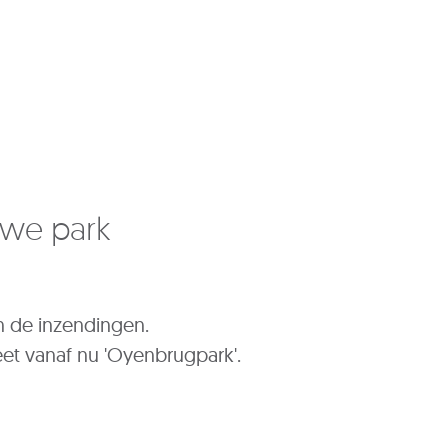
uwe park
n de inzendingen.
t vanaf nu 'Oyenbrugpark'.