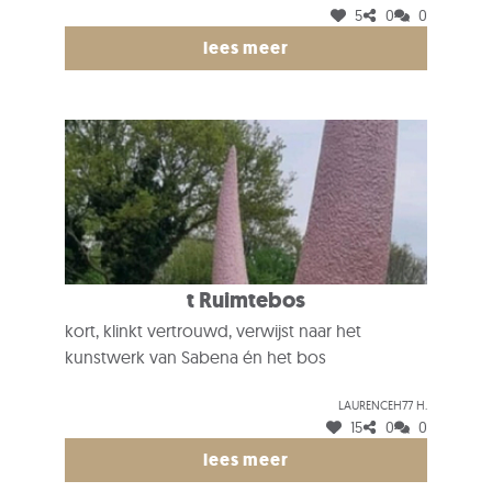
5
0
0
lees meer
t Ruimtebos
kort, klinkt vertrouwd, verwijst naar het
kunstwerk van Sabena én het bos
Laurenceh77 H.
15
0
0
lees meer