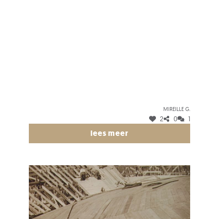
Mireille G.
2
0
1
lees meer