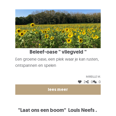
Beleef-oase '' vliegveld ''
Een groene oase, een plek waar je kan rusten,
ontspannen en spelen
Mireille M.
2
0
0
lees meer
"Laat ons een boom" Louis Neefs .