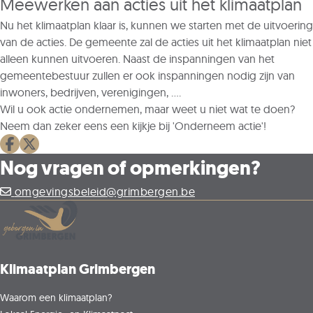
Meewerken aan acties uit het klimaatplan
Nu het klimaatplan klaar is, kunnen we starten met de uitvoering
van de acties. De gemeente zal de acties uit het klimaatplan niet
alleen kunnen uitvoeren. Naast de inspanningen van het
gemeentebestuur zullen er ook inspanningen nodig zijn van
inwoners, bedrijven, verenigingen, ....
Wil u ook actie ondernemen, maar weet u niet wat te doen?
Neem dan zeker eens een kijkje bij 'Onderneem actie'!
Deel op facebook
Deel op X
Nog vragen of opmerkingen?
omgevingsbeleid@grimbergen.be
Klimaatplan Grimbergen
Waarom een klimaatplan?