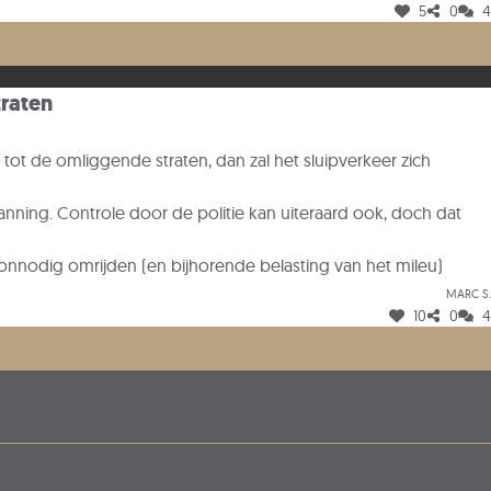
5
0
4
lenkouter de meest logische weg naar school, boodschappen en
elijk wordt dit voorstel in overweging genomen.
traten
 tot de omliggende straten, dan zal het sluipverkeer zich
anning. Controle door de politie kan uiteraard ook, doch dat
r onnodig omrijden (en bijhorende belasting van het mileu)
Marc S.
10
0
4