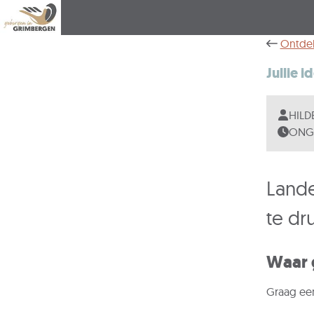
Ontde
Jullie i
HILDE
ONGE
Lande
te dr
Waar 
Graag een