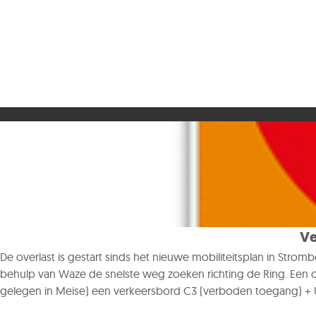
Ve
De overlast is gestart sinds het nieuwe mobiliteitsplan in St
behulp van Waze de snelste weg zoeken richting de Ring. Een op
gelegen in Meise) een verkeersbord C3 (verboden toegang) + 
navigatiesystemen, waardoor deze route niet meer zal voorges