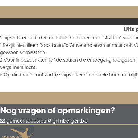
verdwijnen. Ik ben gekant tegen een harde knip (paaltjes). D
werk in Grimbergen ontzeggen, dewelke ze al heel hun leven g
Uitz 
Sluipverkeer ontraden en lokale bewoners niet "straffen" voor 
1 Bekijk niet alleen Roostbaan/'s Gravenmolenstraat maar ook Van
gewoon verplaatsen.
2 Voor in deze straten (of de straten die er toegang toe geven)
vergt mankracht.
3 Op die manier ontraad je sluipverkeer in de hele buurt en bli
Nog vragen of opmerkingen?
gemeentebestuur@grimbergen.be