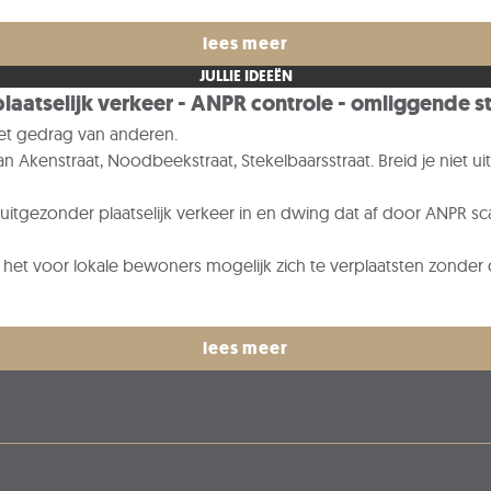
it zou de bewoners van de wijken De Nekker, De Potaarde en Mo
ebruiken en waarmee er nooit geklaagd werd over overlast. Hop
lees meer
JULLIE IDEEËN
plaatselijk verkeer - ANPR controle - omliggende s
het gedrag van anderen.
 Akenstraat, Noodbeekstraat, Stekelbaarsstraat. Breid je niet uit
 uitgezonder plaatselijk verkeer in en dwing dat af door ANPR sc
jft het voor lokale bewoners mogelijk zich te verplaatsten zonde
lees meer