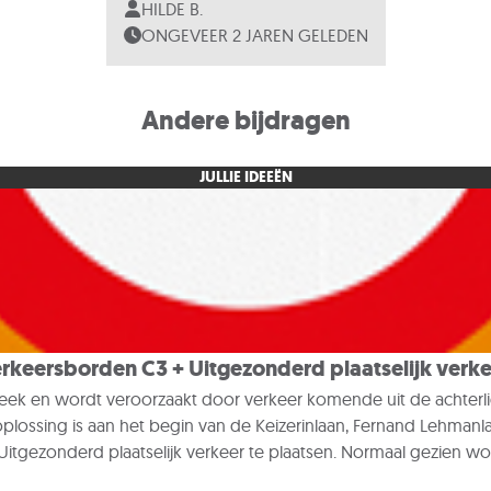
HILDE B.
ONGEVEER 2 JAREN GELEDEN
Andere bijdragen
JULLIE IDEEËN
rkeersborden C3 + Uitgezonderd plaatselijk verk
rombeek en wordt veroorzaakt door verkeer komende uit de acht
lossing is aan het begin van de Keizerinlaan, Fernand Lehmanlaa
Uitgezonderd plaatselijk verkeer te plaatsen. Normaal gezie
teld worden. In de beginfase kan dit met enkele controles geh