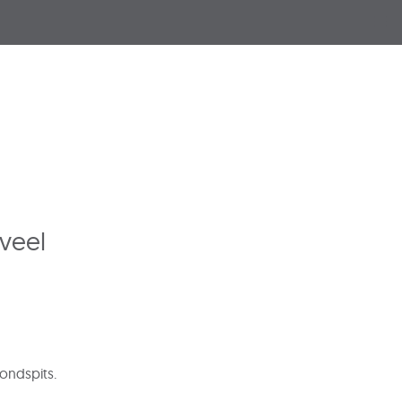
Kli
 veel
vondspits.