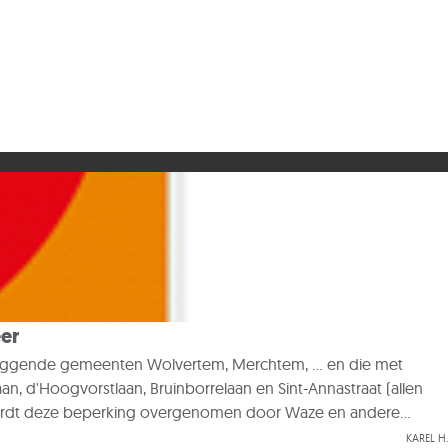
eer
erliggende gemeenten Wolvertem, Merchtem, ... en die met
n, d'Hoogvorstlaan, Bruinborrelaan en Sint-Annastraat (allen
n wordt deze beperking overgenomen door Waze en andere
andhaafd worden, waarna de overlast snel zou moeten
Karel H.