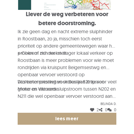
Liever de weg verbeteren voor
betere doorstroming.
Ik zie geen dag en nacht extreme sluiphinder
in Roostbaan, zo ja, misschien toch eerst
prioriteit op andere gemeentewegen waar het
probleem zich wel stelt.
+ Geen of minder en trager lokaal verkeer op
Roostbaan is meer problemen voor wie moet
rondrijden via kruispunt Beigemsestwg en
openbaar vervoer verstoord op
Wolvertemsestwg voor buslijn 821 tussen
Dus beter prioriteiten stellen aan knip voor veel
Meise en Vilvoorde.
groter en extreem sluipstroom tussen N202 en
N211 die wel openbaar vervoer verstoord aan
kruispunten Grimbergsestwg/Brusselsestwg
Belinda D.
2
0
0
of Driekastanjelaars/Vilvoordsestwg met wel
veel ongevallen door sluipstroom om Viaduct
lees meer
Vilvoorde te ontwijken.