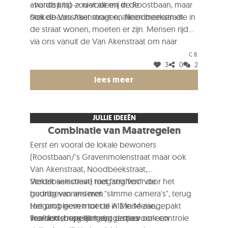
avondspits) -> niet alleen de Roostbaan, maar
- harde knip zou voor mij in de
ook de Van Akenstraat en Noodbeekstraat.
Stekelbaarsstraat mogen, alleen mensen die in
de straat wonen, moeten er zijn. Mensen rijden
via ons vanuit de Van Akenstraat om naar
Wolvertem te gaan, maar mensen rijden ook
C B.
3
0
2
vanuit de Roostbaan om naar de ring toe te
gaan.
lees meer
JULLIE IDEEËN
Combinatie van Maatregelen
Eerst en vooral de lokale bewoners
(Roostbaan/'s Gravenmolenstraat maar ook
Van Akenstraat, Noodbeekstraat,
Stekelbaarsstraat) niet "straffen" voor het
Verder selectieve toegang voor de
gedrag van anderen.
buurtbewoners met "slimme camera's", terug
Het probleem moet al in Meise aangepakt
toegang geven tot de A12 in Meise,
worden ; hopelijk helpt de pas
snelheidsbeperkingen, .... maar ook controle
Ten slotte nog een suggestie voor een