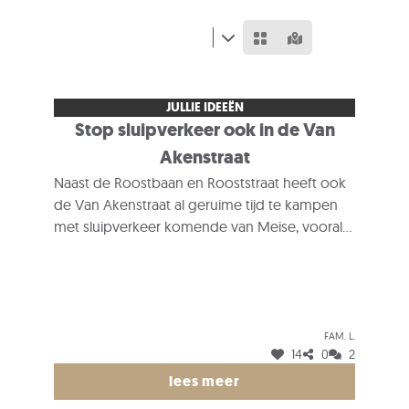
JULLIE IDEEËN
Stop sluipverkeer ook in de Van
Akenstraat
Naast de Roostbaan en Rooststraat heeft ook
de Van Akenstraat al geruime tijd te kampen
met sluipverkeer komende van Meise, vooral
van de Wolvertemsestwg. gaande naar de
Brusselsestwg. Dit zorgt voor een onnodige
drukte en gevaarlijke situaties in de -
doorgaans rustige - straat.
Fam. L.
14
0
2
We zien twee oplossingen voor deze
probleemsituatie: 1) uitgezonderd plaatselijk
lees meer
verkeer en 2) verboden toegang tot de Van