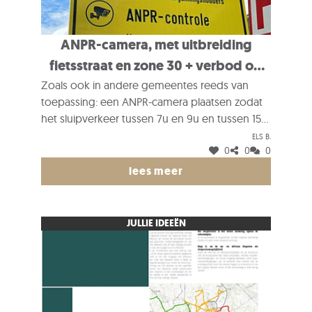
ANPR-camera, met uitbreiding
fietsstraat en zone 30 + verbod op
zwaar verkeer
Zoals ook in andere gemeentes reeds van
toepassing: een ANPR-camera plaatsen zodat
het sluipverkeer tussen 7u en 9u en tussen 15u
en 18u geweerd wordt. Tevens zone 30 en
Els B.
0
0
0
fietstraat invoeren en een verbod voor zwaar
verkeer.
lees meer
JULLIE IDEEËN