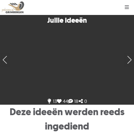
Kli
Jullie ideeën
13
44
18
0
Deze ideeën werden reeds
ingediend