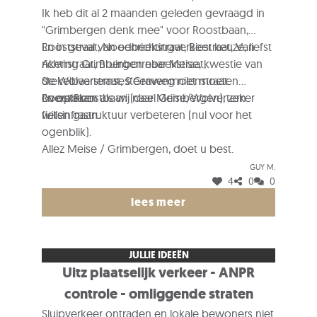
Ik heb dit al 2 maanden geleden gevraagd in
"Grimbergen denk mee" voor Roostbaan,
Rooststraat, Noodbeekstraat, Biestraat, Van
En in geval van eenrichtingverkeer keuze, liefst
Akenstraat, Bruinborrebeekstraat,
richting Grimbergen naar Meise, kwestie van
Stekelbaarstraat, S'Gravenmolenstraat.
de Wolvertemsesteenweg niet moeten
Roostbaan
oversteken als wij naar Meise/Wolvertem
En op Roostbaan (deel Grimbergen), zeker
willen gaan.
fietsinfrastruktuur verbeteren (nul voor het
ogenblik).
Allez Meise / Grimbergen, doet u best.
Guy M.
4
0
0
lees meer
JULLIE IDEEËN
Uitz plaatselijk verkeer - ANPR
controle - omliggende straten
Sluipverkeer ontraden en lokale bewoners niet