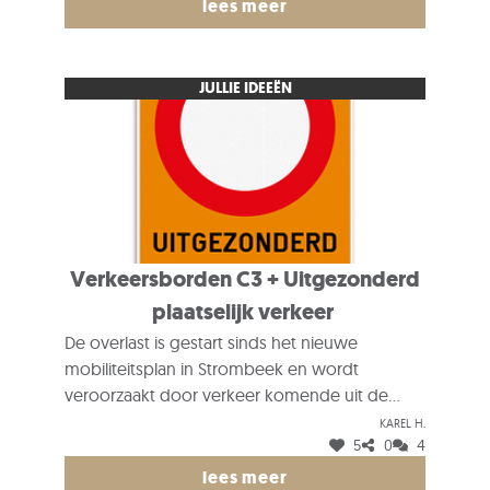
lees meer
JULLIE IDEEËN
Verkeersborden C3 + Uitgezonderd
plaatselijk verkeer
De overlast is gestart sinds het nieuwe
mobiliteitsplan in Strombeek en wordt
veroorzaakt door verkeer komende uit de
achterliggende gemeenten Wolvertem,
Karel H.
5
0
4
Merchtem, ... en die met behulp van Waze de
snelste weg zoeken richting de Ring. Een
lees meer