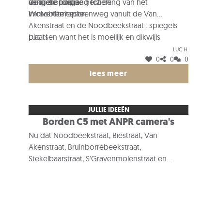
aangekondigde herziening van het
door de politie.
veiligere toegang tot de
immobiliteitsplan.
Wolvertemsesteenweg vanuit de Van
Akenstraat en de Noodbeekstraat : spiegels
plaatsen want het is moeilijk en dikwijls
Luc H
gevaarlijk om richting Wolvertem af te draaien.
Luc H.
0
0
0
lees meer
JULLIE IDEEËN
Borden C5 met ANPR camera's
Nu dat Noodbeekstraat, Biestraat, Van
Akenstraat, Bruinborrebeekstraat,
Stekelbaarstraat, S'Gravenmolenstraat en
Roostbaan lievelingen straten voor
sluipverkeer geworden zijn zou het goed zijn
om daar borden type C5 (autos verboden),
uitgeznnderd lokaal verkeer met ANPR
camera's te plaatsen :