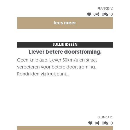
- In de Van aken straat (aan de beide kanten)
Francis V.
- Aan de Noodbeekstraat (kruispunt met de
0
0
0
Wolvertemsesteenweg)
lees meer
-Aan de Roostbaan, Rooststraat, aan beide
kanten.
Hoop hiermee dat deze straten terug veilig en
JULLIE IDEEËN
woonbaar herworden.
Liever betere doorstroming.
Geen knip aub. Liever 50km/u en straat
verbeteren voor betere doorstroming.
Rondrijden via kruispunt
Beigemsestwg/Wolvertemsestwg honderd
openbaar vervoer op Wolvertemsestwg.
Belinda D.
1
0
0