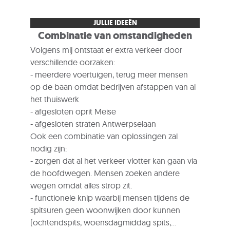
Akenstraat én Noodbeekstraat vanaf de
Wolvertemsestwg.
JULLIE IDEEËN
Combinatie van omstandigheden
Opmerking: maatregelen om de toegang van
Volgens mij ontstaat er extra verkeer door
de Brusselsestwg. in de richting van de
verschillende oorzaken:
Wolvertemsestwg. te bemoeilijken hebben
- meerdere voertuigen, terug meer mensen
echter weinig nut.
op de baan omdat bedrijven afstappen van al
het thuiswerk
- afgesloten oprit Meise
- afgesloten straten Antwerpselaan
Ook een combinatie van oplossingen zal
nodig zijn:
- zorgen dat al het verkeer vlotter kan gaan via
de hoofdwegen. Mensen zoeken andere
wegen omdat alles strop zit.
- functionele knip waarbij mensen tijdens de
spitsuren geen woonwijken door kunnen
(ochtendspits, woensdagmiddag spits,