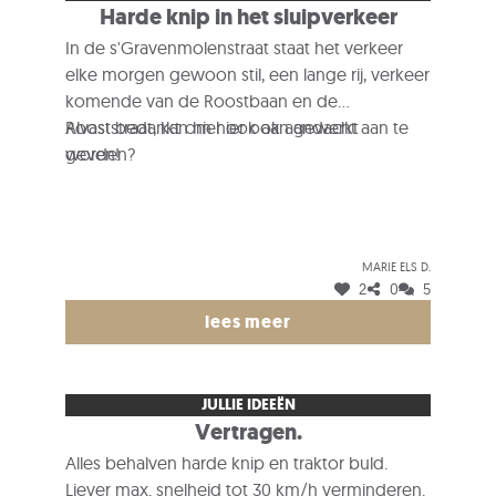
Harde knip in het sluipverkeer
dit voorstel in overweging genomen.
In de s'Gravenmolenstraat staat het verkeer
elke morgen gewoon stil, een lange rij, verkeer
komende van de Roostbaan en de
Rooststraat, kan hier ook aan gewerkt
Alvast bedankt om hier ook aandacht aan te
worden?
geven!
Wanneer auto's niet stilstaan, rijden ze meer
dan 50?? Kan dit nog in een straat waar geen
voetpad is en veel wordt gefietst, een straat
beschreven als wandelweg en met
Marie els D.
fietsknooppunten? Dit is het landelijke en
2
0
5
rustige gebied van Grimbergen stuk maken!
lees meer
Graag hier ook ideeën en mag wel drastisch
zijn, grote wegen zijn gemaakt om door te
rijden, laat ons die mooie landelijke wegen
JULLIE IDEEËN
behouden voor voetgangers en fietsers.
Vertragen.
Alles behalven harde knip en traktor buld.
Liever max. snelheid tot 30 km/h verminderen.