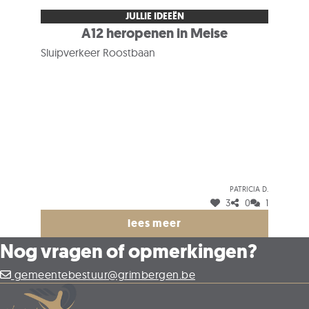
JULLIE IDEEËN
A12 heropenen in Meise
Sluipverkeer Roostbaan
Patricia D.
3
0
1
lees meer
Nog vragen of opmerkingen?
gemeentebestuur@grimbergen.be