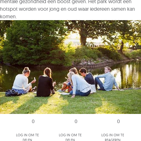
mentale gezondheid een boost geven. Het park wordt een
hotspot worden voor jong en oud waar iedereen samen kan
komen.
0
0
0
Log in om te
Log in om te
Log in om te
delen
delen
reageren