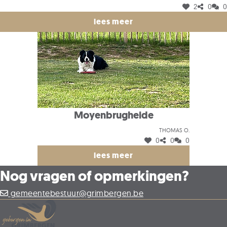
2
0
0
mentale gezondheid een boost geven. Het park wordt een
hotspot worden voor jong en oud waar iedereen samen kan
lees meer
komen.
Moyenbrugheide
Thomas O.
0
0
0
lees meer
Nog vragen of opmerkingen?
gemeentebestuur@grimbergen.be