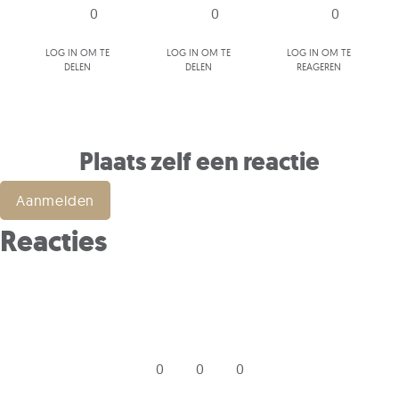
0
0
0
Log in om te
Log in om te
Log in om te
delen
delen
reageren
Plaats zelf een reactie
Aanmelden
Reacties
0
0
0