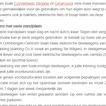
ies zoals
Cozywheels
,
Dégage
of
Getaround
. Hoe meer mensen
e gemakkelijker voor de gebruikers om hun eigen auto weg te 
uwens ook je bakfiets, elektrische fiets of busje delen via deze
es.
ns met vaste standplaats
ste standplaats staan dag en nacht auto's klaar. Tegen een ve
ervatie kan je deze wagens gebruiken. Je betaalt op basis van j
 In Grimbergen-Centrum staan twee elektrische deelwagens va
ikking (parking O.L.V.-straat en parking Ter Wilgen). In deelgeme
-Bever vind je ook twee elektrische deelwagens van cambio (S
in en sporthal Soens).
laatsing van een toekomstige deelwagen, is jullie inbreng nodig
at jullie voorkeurslocaties zijn.
te geven voorkeurlocaties moeten aan volgende bepalingen vo
ocatie moet zich op het openbaar domein bevinden en moet 2
n 7 dagen per week toegankelijk zijn.
deelwagen kan enkel geplaatst worden op een ruimte die vo
 het parkeren.
catie dient geschikt te zijn voor laadinfrastructuur, de deelwagen