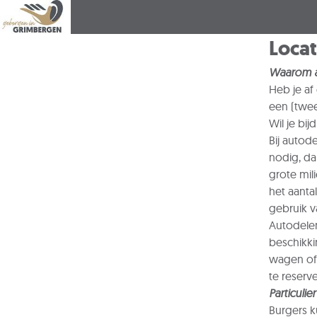
Loca
Waarom a
Heb je af
een (twe
Wil je bi
Bij autod
nodig, da
grote mil
het aanta
gebruik 
Autodelen
beschikki
wagen of 
te reserv
Particulie
Burgers k