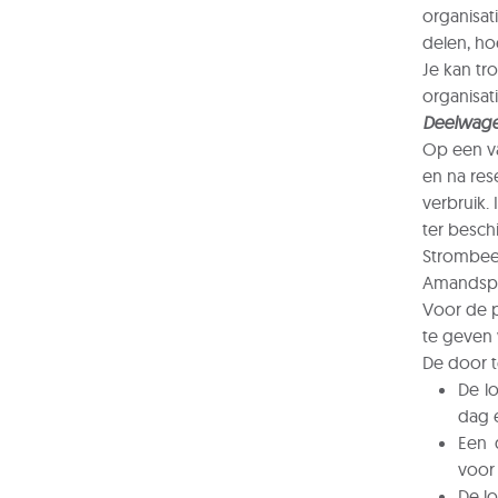
organisat
delen, ho
Je kan tro
organisati
Deelwage
Op een va
en na res
verbruik.
ter besch
Strombeek
Amandsple
Voor de p
te geven w
De door 
De l
dag e
Een 
voor
De lo