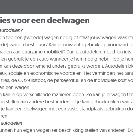
ties voor een deelwagen
utodelen?
 en toe een (tweede) wagen nodig of staat jouw wagen vaak stil
ede) wagen best duur? Kan je jouw autogebruik op voorhand p
jdragen aan duurzame mobiliteit? Dan is autodelen misschien iets 
elen gebruik je een auto wanneer je hem nodig hebt. Heb je hem
n kan deze door iemand anders gebruikt worden. Autodelen bi
ieu-, sociale en economische voordelen. Het vermindert het aanta
l files, de CO2-uitstoot, de parkeerdruk en de individuele kost v
van een wagen.
 kan je op verschillende manieren doen. Zo kan je je wagen ter
ng stellen aan andere bestuurders of je kan gebruikmaken van z
je kan een deelwagen met een vaste standplaats gebruiken d
eren.
r autodelen
unnen hun eigen wagen ter beschikking stellen van anderen. Dit