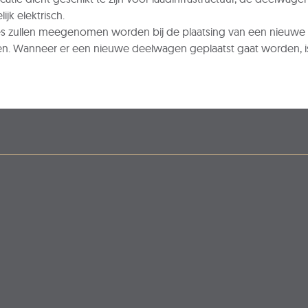
ijk elektrisch.
es zullen meegenomen worden bij de plaatsing van een nieuwe
. Wanneer er een nieuwe deelwagen geplaatst gaat worden, is
p facebook
l op X