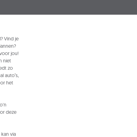
Kli
? Vind je
lannen?
voor jou!
 niet
edt zo
l auto’s,
oor het
o'n
oor deze
 kan via