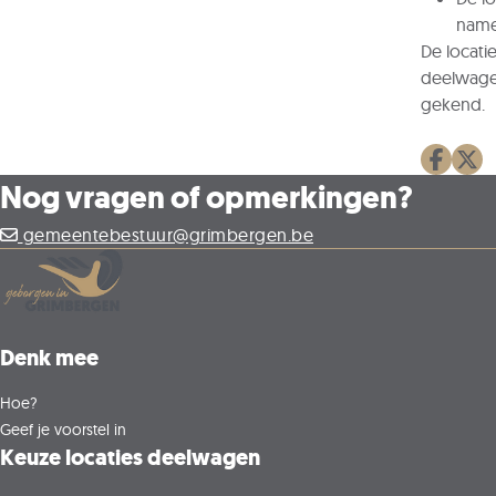
namel
De locati
deelwagen
gekend.
Deel o
Dee
Nog vragen of opmerkingen?
gemeentebestuur@grimbergen.be
Denk mee
Hoe?
Geef je voorstel in
Keuze locaties deelwagen