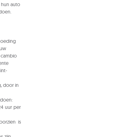
 hun auto
doen.
rgoeding
ouw
n cambio
ente
int-
, door in
ldoen:
4 uur per
orzien is
s zijn