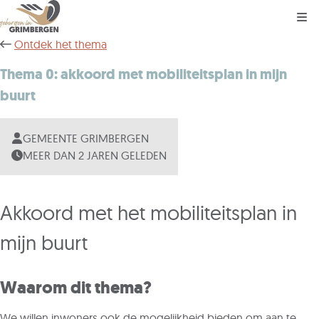
Kli
Ontdek het thema
Thema 0: akkoord met mobiliteitsplan in mijn
buurt
GEMEENTE GRIMBERGEN
MEER DAN 2 JAREN GELEDEN
Akkoord met het mobiliteitsplan in
mijn buurt
Waarom dit thema?
We willen inwoners ook de mogelijkheid bieden om aan te