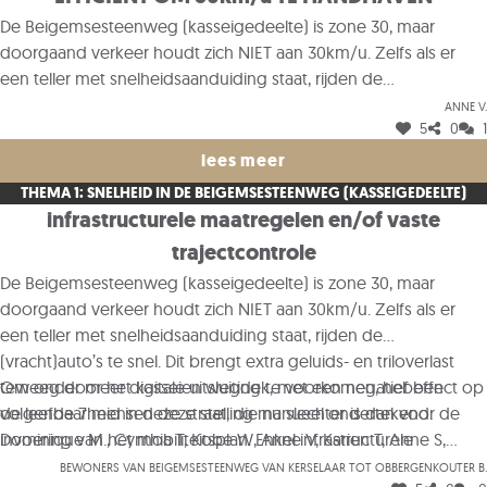
De Beigemsesteenweg (kasseigedeelte) is zone 30, maar
doorgaand verkeer houdt zich NIET aan 30km/u. Zelfs als er
een teller met snelheidsaanduiding staat, rijden de
(vracht)auto’s te snel (en krijgen daar bovendien een groen
Anne V.
5
0
1
duimpje voor!). Dit brengt extra geluids- en triloverlast teweeg
door het kasseien wegdek, met een negatief effect op de
lees meer
leefbaarheid in deze straat, die nu slechter is dan voor de
THEMA 1: SNELHEID IN DE BEIGEMSESTEENWEG (KASSEIGEDEELTE)
invoering van het mobiliteitsplan. Enkel infrastructurele
infrastructurele maatregelen en/of vaste
maatregelen kunnen dit verhelpen, zoals wegversmallingen,
trajectcontrole
asverschuivingen en vaste trajectcontrole. Handhaving
De Beigemsesteenweg (kasseigedeelte) is zone 30, maar
(flitscontroles) kan altijd als extra maar heeft geen blijvend
doorgaand verkeer houdt zich NIET aan 30km/u. Zelfs als er
effect en is dus niet efficiënt.
een teller met snelheidsaanduiding staat, rijden de
(vracht)auto’s te snel. Dit brengt extra geluids- en triloverlast
teweeg door het kasseien wegdek, met een negatief effect op
Om onder meer digitale uitsluiting te voorkomen, hebben
de leefbaarheid in deze straat, die nu slechter is dan voor de
volgende 7 mensen deze stelling manueel ondertekend:
invoering van het mobiliteitsplan. Enkel infrastructurele
Dominique M., Cynthia T, Kobe W, Anne V, Karien T, Anne S,
maatregelen kunnen dit verhelpen, zoals wegversmallingen,
Daniel M
Bewoners van beigemsesteenweg van kerselaar tot obbergenkouter B.