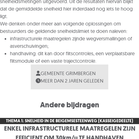
snelheidsmetingen uitgevoerd. Uit de resultaten hiervan blijkt
dat de gemiddelde snelheid hier inderdaad nog iets te hoog
ligt.
We denken onder meer aan volgende oplossingen om
bestuurders de geldende snelheidslimiet te doen naleven
:
infrastructurele maatregelen zijnde wegversmallingen of
asverschuivingen;
handhaving: dit kan door flitscontroles, een verplaatsbare
flitsmodule of een vaste trajectcontrole.
GEMEENTE GRIMBERGEN
MEER DAN 2 JAREN GELEDEN
Andere bijdragen
THEMA 1: SNELHEID IN DE BEIGEMSESTEENWEG (KASSEIGEDEELTE)
ENKEL INFRASTRUCTURELE MAATREGELEN ZIJN
EFFICIENT OM 30km/u TE HANDHAVEN