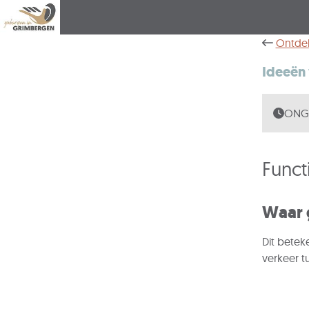
Ontde
Ideeën
ONGE
Funct
Waar 
Dit betek
verkeer t