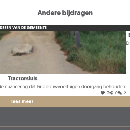
Andere bijdragen
IDEEËN VAN DE GEMEENTE
E
Tractorsluis
met de nuancering dat landbouwvoertuigen doorgang behouden.
3
0
2
lees meer