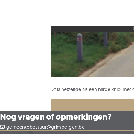
Dit is hetzelfde als een harde knip, 
Nog vragen of opmerkingen?
gemeentebestuur@grimbergen.be