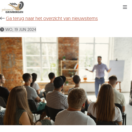
Kli
Ga terug naar het overzicht van nieuwsitems
WO, 19 JUN 2024