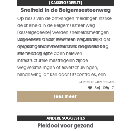
(KASSEIGEDEELTE)
Snelheid in de Beigemsesteenweg
Op basis van de ontvangen meldingen inzake
de snelheid in de Beigemsesteenweg
(kasseigedeelte) werden snelheidsmetingen
uitgevoerd. Uit de resultaten hiervan blijkt dat
We denken onder meer aan volgende
de gemiddelde snelheid hier inderdaad nog
oplossingen om bestuurders de geldende
iets te hoog ligt.
snelheidslimiet te doen naleven:
infrastructurele maatregelen zijnde
wegversmallingen of asverschuivingen;
handhaving: dit kan door flitscontroles, een
verplaatsbare flitsmodule of een vaste
Gemeente Grimbergen
8
0
7
trajectcontrole.
lees meer
ANDERE SUGGESTIES
Pleidooi voor gezond