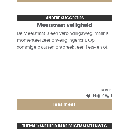
ANDERE SUGGESTIES
Meerstraat veiligheid
De Meerstraat is een verbindingsweg, maar is
momenteel zeer onveilig ingericht. Op
sommige plaatsen ontbreekt een fiets- en of
voetpad. Kan bij de heraanleg rekening
gehouden worden met de aanleg van veilige
fiets- en voetpaden?
Kurt D.
14
0
1
lees meer
THEMA 1: SNELHEID IN DE BEIGEMSESTEENWEG