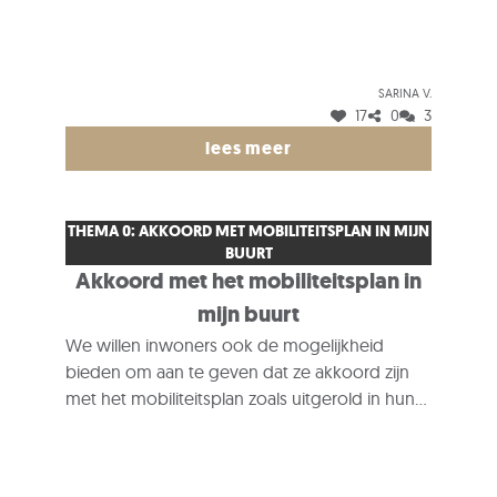
weggebruiker ben je bijna nergens veilig
omdat je verplicht wordt om op straat te
fietsen of te wandelen bij gebrek aan
(veilige/toegankelijke) fiets- en voetpaden.
Sarina V.
17
0
3
lees meer
THEMA 0: AKKOORD MET MOBILITEITSPLAN IN MIJN
BUURT
Akkoord met het mobiliteitsplan in
mijn buurt
We willen inwoners ook de mogelijkheid
bieden om aan te geven dat ze akkoord zijn
met het mobiliteitsplan zoals uitgerold in hun
buurt. Dit kan door deze post te liken. Het is
ook mogelijk om hierop te reageren indien
inwoners meer uitleg willen geven waarom ze