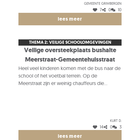
akkoord zijn met het mobiliteitsplan in hun
GEMEENTE GRIMBERGEN
buurt.
7
0
10
lees meer
THEMA 2: VEILIGE SCHOOLOMGEVINGEN
Veilige oversteekplaats bushalte
Meerstraat-Gemeentehuisstraat
Heel veel kinderen komen met de bus naar de
school of het voetbal terrein. Op de
Meerstraat zijn er weinig chauffeurs die
voorrang verlenen aan een zebrapad. De
weginrichting zou kunnen aangepast worden
zodat het zebrapad op de Meerstraat aan de
Gemeentehuisstraat beter zichtbaar en veiliger
Kurt D.
wordt (wegversmalling).
14
0
3
lees meer